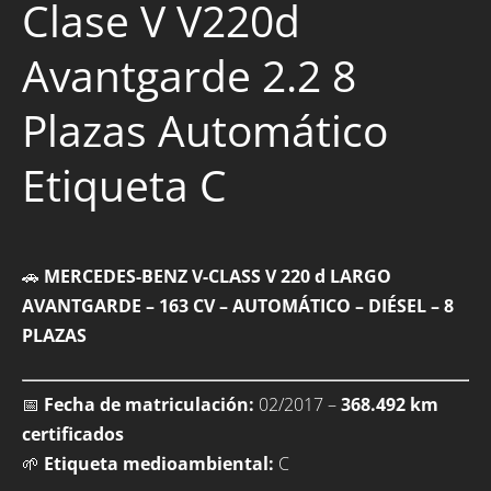
Clase V V220d
Avantgarde 2.2 8
Plazas Automático
Etiqueta C
🚗
MERCEDES-BENZ V-CLASS V 220 d LARGO
AVANTGARDE – 163 CV – AUTOMÁTICO – DIÉSEL – 8
PLAZAS
📅
Fecha de matriculación:
02/2017 –
368.492 km
certificados
🌱
Etiqueta medioambiental:
C