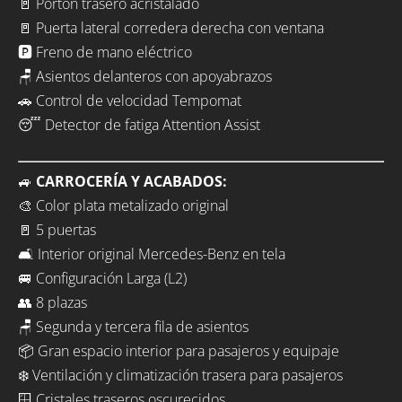
🚪 Portón trasero acristalado
🚪 Puerta lateral corredera derecha con ventana
🅿️ Freno de mano eléctrico
🪑 Asientos delanteros con apoyabrazos
🚗 Control de velocidad Tempomat
😴 Detector de fatiga Attention Assist
🚙
CARROCERÍA Y ACABADOS:
🎨 Color plata metalizado original
🚪 5 puertas
🛋️ Interior original Mercedes-Benz en tela
🚐 Configuración Larga (L2)
👥 8 plazas
🪑 Segunda y tercera fila de asientos
📦 Gran espacio interior para pasajeros y equipaje
❄️ Ventilación y climatización trasera para pasajeros
🪟 Cristales traseros oscurecidos