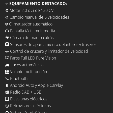
✨
EQUIPAMIENTO DESTACADO:
⚙️ Motor 2.0 dCi de 130 CV
⚙️ Cambio manual de 6 velocidades
❄️ Climatizador automático
📺 Pantalla táctil multimedia
🎥 Cámara de marcha atrás
🅿️ Sensores de aparcamiento delanteros y traseros
🚗 Control de crucero y limitador de velocidad
💡 Faros Full LED Pure Vision
🌧️ Luces automáticas
🎛️ Volante multifunción
📞 Bluetooth
📱 Android Auto y Apple CarPlay
📻 Radio DAB + USB
🪟 Elevalunas eléctricos
🪞 Retrovisores eléctricos
🔁 Sistema Start & Stop