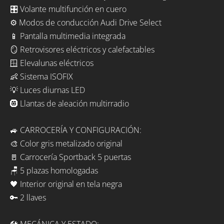
🎛️ Volante multifunción en cuero
⚙️ Modos de conducción Audi Drive Select
📱 Pantalla multimedia integrada
🪞 Retrovisores eléctricos y calefactables
🪟 Elevalunas eléctricos
👶 Sistema ISOFIX
💡 Luces diurnas LED
🛞 Llantas de aleación multirradio
🚙 CARROCERÍA Y CONFIGURACIÓN:
🎨 Color gris metalizado original
🚪 Carrocería Sportback 5 puertas
🪑 5 plazas homologadas
🖤 Interior original en tela negra
🔑 2 llaves
🛠️ MECÁNICA Y ESTADO: