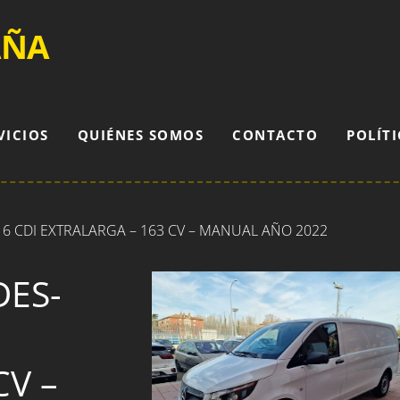
AÑA
VICIOS
QUIÉNES SOMOS
CONTACTO
POLÍTI
6 CDI EXTRALARGA – 163 CV – MANUAL AÑO 2022
DES-
CV –