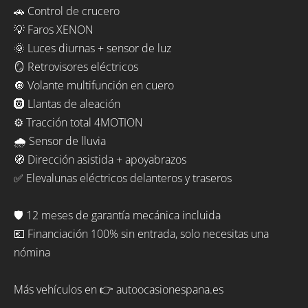
🚗 Control de crucero
💡 Faros XENON
🌞 Luces diurnas + sensor de luz
🪞 Retrovisores eléctricos
🔘 Volante multifunción en cuero
🛞 Llantas de aleación
⚙️ Tracción total 4MOTION
🌧️ Sensor de lluvia
🧭 Dirección asistida + apoyabrazos
✅ Elevalunas eléctricos delanteros y traseros
🛡️ 12 meses de garantía mecánica incluida
💶 Financiación 100% sin entrada, solo necesitas una
nómina
Más vehículos en 👉 autoocasionespana.es