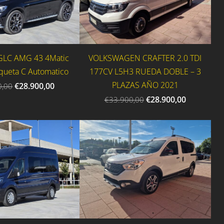
GLC AMG 43 4Matic
VOLKSWAGEN CRAFTER 2.0 TDI
iqueta C Automatico
177CV L5H3 RUEDA DOBLE – 3
PLAZAS AÑO 2021
€28.900,00
0,00
€28.900,00
€33.900,00