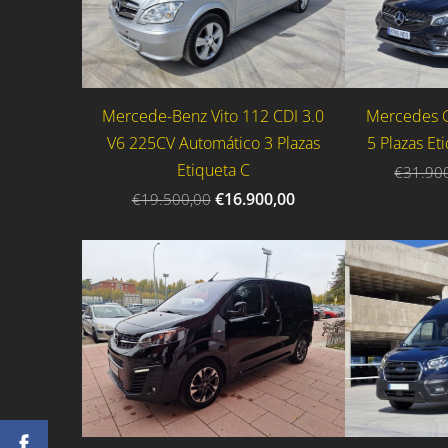
Mercede-Benz Vito 112 CDI 3.0
Mercedes 
V6 225CV Automático 3 Plazas
5 Plazas Et
Etiqueta C
€31.90
€16.900,00
€19.500,00