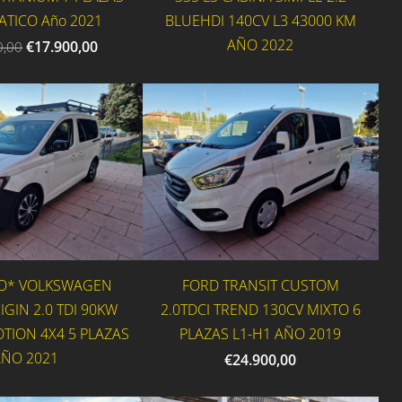
TICO Año 2021
BLUEHDI 140CV L3 43000 KM
AÑO 2022
€17.900,00
0,00
O* VOLKSWAGEN
FORD TRANSIT CUSTOM
GIN 2.0 TDI 90KW
2.0TDCI TREND 130CV MIXTO 6
OTION 4X4 5 PLAZAS
PLAZAS L1-H1 AÑO 2019
ÑO 2021
€24.900,00