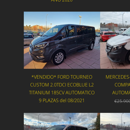
*VENDIDO* FORD TOURNEO
MERCEDES-
CUSTOM 2.0TDCI ECOBLUE L2
COMPAC
TITANIUM 185CV AUTOMATICO
AUTOMÁ
9 PLAZAS del 08/2021
€25.90