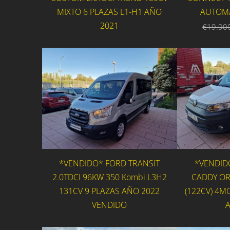
MIXTO 6 PLAZAS L1-H1 AÑO
AUTOMA
2021
€19.90
*VENDIDO* FORD TRANSIT
*VENDID
2.0TDCI 96KW 350 Kombi L3H2
CADDY ORI
131CV 9 PLAZAS AÑO 2022
(122CV) 4M
VENDIDO
A