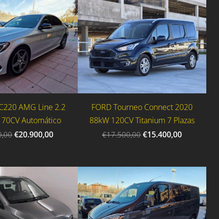
C220 AMG Line 2.2
FORD Tourneo Connect 2020
170CV Automático
88kW 120CV Titanium 7 Plazas
€20.900,00
€15.400,00
0,00
€17.500,00