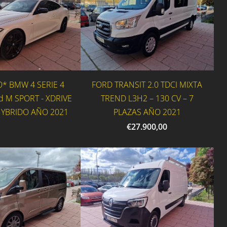
* BMW 4 SERIE 4
FORD TRANSIT 2.0 TDCI MIXTA
 M SPORT - XDRIVE
TREND L3H2 – 130 CV – 7
HYBRIDO AÑO 2021
PLAZAS AÑO 2021
€27.900,00