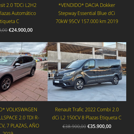
sit 2.0 TDCi L2H2
*VENDIDO* DACIA Dokker
Plazas Automático
Stepway Essential Blue dCi
tiqueta C
70kW 95CV 157.000 km 2019
€24.900,00
0,00
O* VOLKSWAGEN
Renault Trafic 2022 Combi 2.0
LSPACE 2.0 TDI R-
dCi L2 150CV 8 Plazas Etiqueta C
 CV, 7 PLAZAS, AÑO
€35.900,00
€38.900,00
2019,