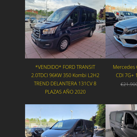
*VENDIDO* FORD TRANSIT
Mercedes 
2.0TDCI 96KW 350 Kombi L2H2
CDI 7G+ 
TREND DELANTERA 131CV 8
€21.90
PLAZAS AÑO 2020