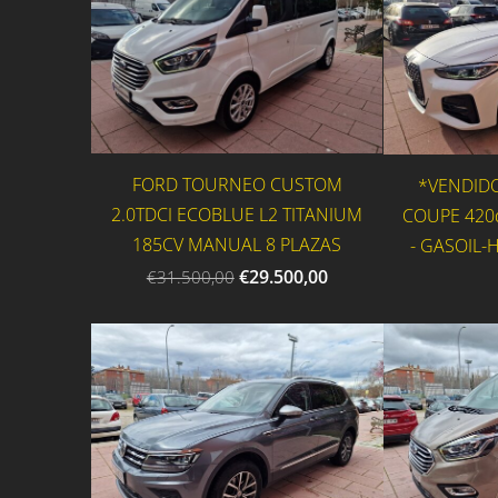
FORD TOURNEO CUSTOM
*VENDIDO
2.0TDCI ECOBLUE L2 TITANIUM
COUPE 420d
185CV MANUAL 8 PLAZAS
- GASOIL-
€29.500,00
€31.500,00