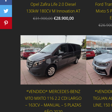
Opel Zafira Life 2.0 Diesel
Ford Tran
130kW 180CV M Innovation AT
Mixto 5 
E
€28.900,00
€31.900,00
€26.90
*VENDIDO* MERCEDES-BENZ
*VENDID
VITO MIXTO 116 2.2 CDI LARGO
TIGUAN AL
– 163CV – MANUAL – 5 PLAZAS
LINE, 150
AÑO 2020