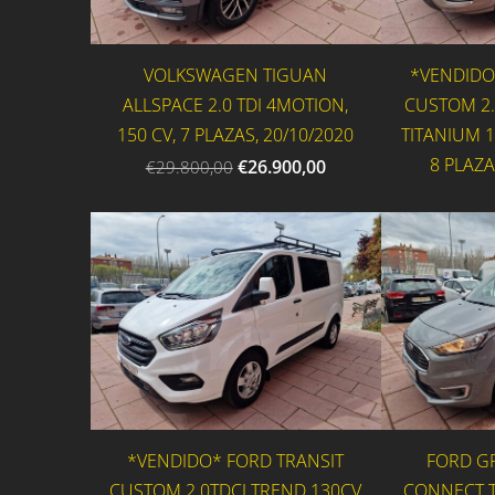
VOLKSWAGEN TIGUAN
*VENDIDO
ALLSPACE 2.0 TDI 4MOTION,
CUSTOM 2.
150 CV, 7 PLAZAS, 20/10/2020
TITANIUM 
8 PLAZA
€26.900,00
€29.800,00
*VENDIDO* FORD TRANSIT
FORD G
CUSTOM 2.0TDCI TREND 130CV
CONNECT T