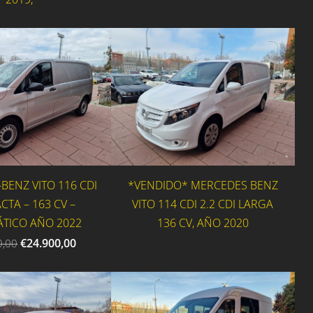
BENZ VITO 116 CDI
*VENDIDO* MERCEDES BENZ
TA – 163 CV –
VITO 114 CDI 2.2 CDI LARGA
TICO AÑO 2022
136 CV, AÑO 2020
€24.900,00
0,00