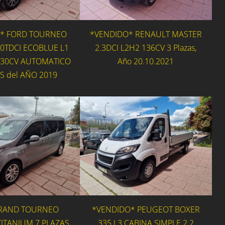
* FORD TOURNEO
*VENDIDO* RENAULT MASTER
0TDCI ECOBLUE L1
2.3DCI L2H2 136CV 3 Plazas,
130CV AUTOMATICO
Año 20.10.2021
S del AÑO 2019
RAND TOURNEO
*VENDIDO* PEUGEOT BOXER
ITANIUM 7 PLAZAS
335 L3 CABINA SIMPLE 2.2