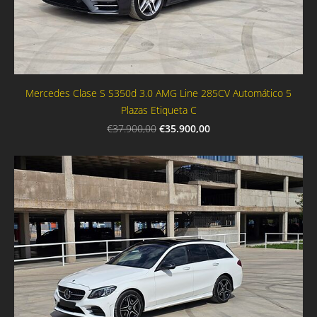
Mercedes Clase S S350d 3.0 AMG Line 285CV Automático 5
Plazas Etiqueta C
€35.900,00
€37.900,00