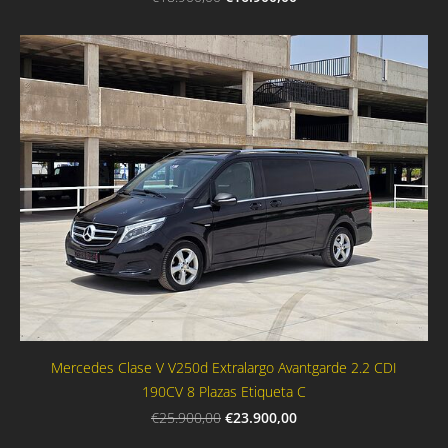
Mercedes Clase V V250d Extralargo Avantgarde 2.2 CDI
190CV 8 Plazas Etiqueta C
€23.900,00
€25.900,00