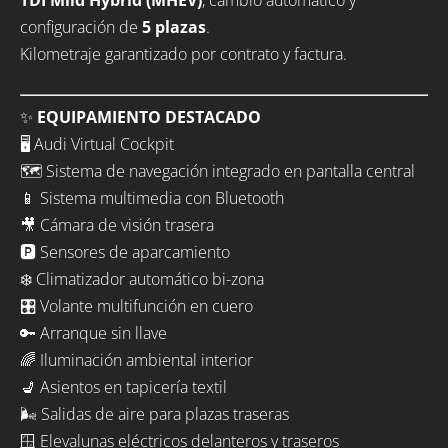
TDI Mild Hybrid (MHEV)
, cambio automático y
configuración de
5 plazas
.
Kilometraje garantizado por contrato y factura.
✨
EQUIPAMIENTO DESTACADO
🖥️ Audi Virtual Cockpit
🗺️ Sistema de navegación integrado en pantalla central
📱 Sistema multimedia con Bluetooth
🎥 Cámara de visión trasera
🅿️ Sensores de aparcamiento
❄️ Climatizador automático bi-zona
🎛️ Volante multifunción en cuero
🔑 Arranque sin llave
🌈 Iluminación ambiental interior
💺 Asientos en tapicería textil
🌬️ Salidas de aire para plazas traseras
🪟 Elevalunas eléctricos delanteros y traseros