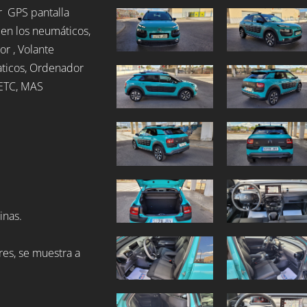
r GPS pantalla
y en los neumáticos,
or , Volante
aticos, Ordenador
, ETC, MAS
inas.
res, se muestra a