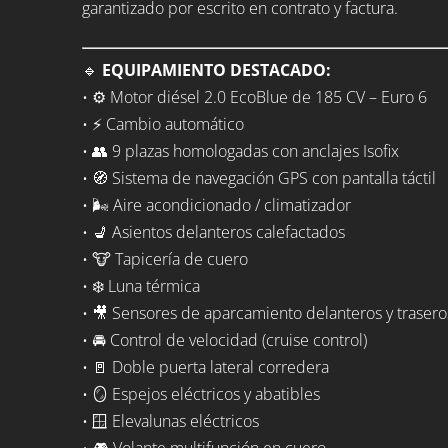
garantizado por escrito en contrato y factura.
🔹
EQUIPAMIENTO DESTACADO:
• ⚙️ Motor diésel 2.0 EcoBlue de 185 CV – Euro 6
• ⚡ Cambio automático
• 👥 9 plazas homologadas con anclajes Isofix
• 🧭 Sistema de navegación GPS con pantalla táctil
• 🌬️ Aire acondicionado / climatizador
• 💺 Asientos delanteros calefactados
• 🐮 Tapicería de cuero
• ❄️ Luna térmica
• 🎥 Sensores de aparcamiento delanteros y trasero
• 🚘 Control de velocidad (cruise control)
• 🚪 Doble puerta lateral corredera
• 🪞 Espejos eléctricos y abatibles
• 🪟 Elevalunas eléctricos