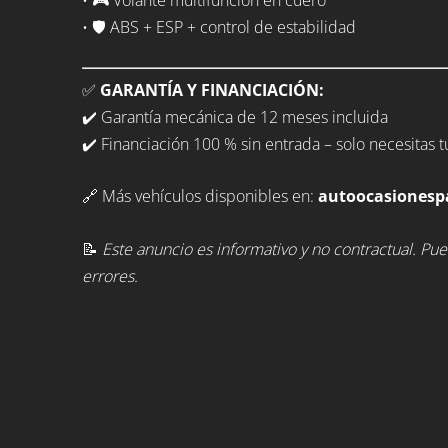
• 🎮 Volante multifunción en cuero
• 🛡️ ABS + ESP + control de estabilidad
✅
GARANTÍA Y FINANCIACIÓN:
✔️ Garantía mecánica de 12 meses incluida
✔️ Financiación 100 % sin entrada – solo necesitas 
🔗 Más vehículos disponibles en:
autoocasionesp
📝
Este anuncio es informativo y no contractual. Pu
errores.