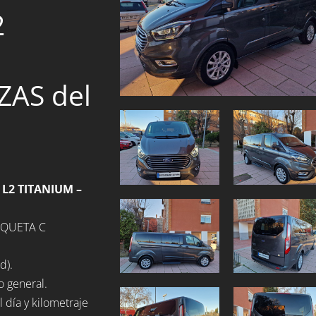
2
AS del
L2 TITANIUM –
TIQUETA C
d).
o general.
 día y kilometraje