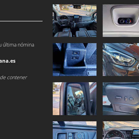
tu última nómina
ana.es
ede contener