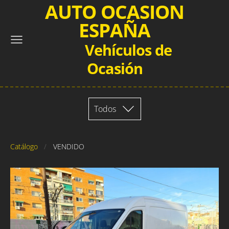
AUTO OCASION
ESPAÑA
Vehículos de
Ocasión
Todos
Catálogo
VENDIDO