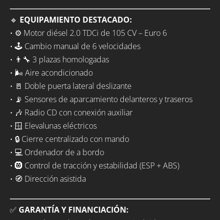
🔹
EQUIPAMIENTO DESTACADO:
• ⚙️ Motor diésel 2.0 TDCi de 105 CV – Euro 6
• 🕹️ Cambio manual de 6 velocidades
• 👨‍🔧 3 plazas homologadas
• 🌬️ Aire acondicionado
• 🚪 Doble puerta lateral deslizante
• 📡 Sensores de aparcamiento delanteros y traseros
• 🎶 Radio CD con conexión auxiliar
• 🪟 Elevalunas eléctricos
• 🔒 Cierre centralizado con mando
• 💻 Ordenador de a bordo
• 🛞 Control de tracción y estabilidad (ESP + ABS)
• 🧭 Dirección asistida
✅
GARANTÍA Y FINANCIACIÓN: