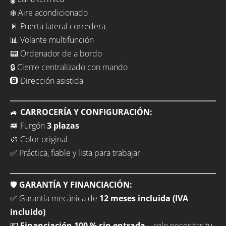
❄️ Aire acondicionado
🚪 Puerta lateral corredera
📊 Volante multifunción
📟 Ordenador de a bordo
🔒 Cierre centralizado con mando
🛞 Dirección asistida
🚙
CARROCERÍA Y CONFIGURACIÓN:
🚐 Furgón
3 plazas
🎨 Color original
✅ Práctica, fiable y lista para trabajar
🛡️
GARANTÍA Y FINANCIACIÓN:
✅ Garantía mecánica de
12 meses incluida (IVA
incluido)
💶
Financiación 100 % sin entrada
– solo necesitas tu