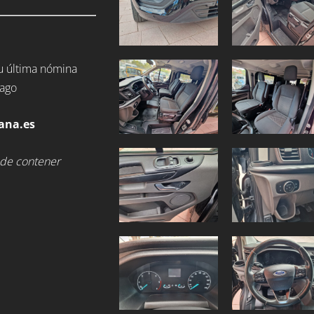
tu última nómina
pago
ana.es
ede contener