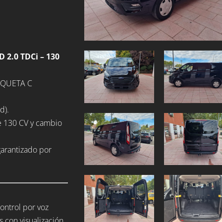
2.0 TDCi – 130
TIQUETA C
d).
e 130 CV y cambio
garantizado por
control por voz
 con visualización