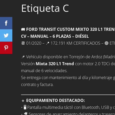
Etiqueta C
🚐 FORD TRANSIT CUSTOM MIXTO 320 L1 TREND 
CV – MANUAL – 6 PLAZAS – DIÉSEL
📆 01/2020 – 📍 172.191 KM CERTIFICADOS – 🟢 E
📌 Vehículo disponible en Torrejón de Ardoz (Madri
Versión
Mixta 320 L1 Trend
con motor 2.0 TDCi d
manual de 6 velocidades.
Se entrega con mantenimiento al día y kilometraje 
contrato y factura.
🔹
EQUIPAMIENTO DESTACADO:
• 🖥️ Pantalla multimedia táctil con Bluetooth, USB y 
• 🎥 Sensores de aparcamiento delanteros y traseros