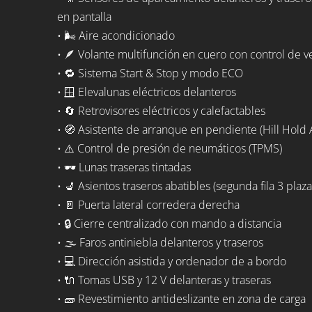
en pantalla
• 🌬️ Aire acondicionado
• 🪶 Volante multifunción en cuero con control de v
• 🔁 Sistema Start & Stop y modo ECO
• 🪟 Elevalunas eléctricos delanteros
• 🔄 Retrovisores eléctricos y calefactables
• 🧭 Asistente de arranque en pendiente (Hill Hold A
• ⚠️ Control de presión de neumáticos (TPMS)
• 🕶️ Lunas traseras tintadas
• 💺 Asientos traseros abatibles (segunda fila 3 pla
• 🚪 Puerta lateral corredera derecha
• 🔒 Cierre centralizado con mando a distancia
• 🌫️ Faros antiniebla delanteros y traseros
• 💻 Dirección asistida y ordenador de a bordo
• 🔌 Tomas USB y 12 V delanteras y traseras
• 🧱 Revestimiento antideslizante en zona de carga