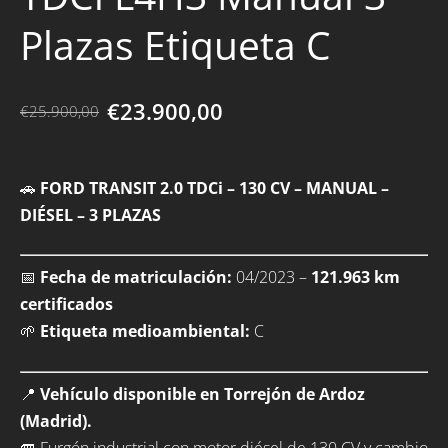
Plazas Etiqueta C
€23.900,00
€25.900,00
🚗
FORD TRANSIT 2.0 TDCi – 130 CV – MANUAL –
DIÉSEL – 3 PLAZAS
📅
Fecha de matriculación:
04/2023 –
121.963 km
certificados
🌱
Etiqueta medioambiental:
C
📍
Vehículo disponible en Torrejón de Ardoz
(Madrid).
🚐 Furgón industrial con motor diésel de 130 CV y cambio