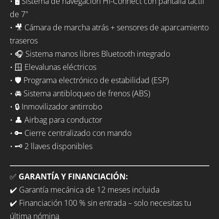
• 🖥️ Sistema de navegación HI-Connect con pantalla táctil
de 7"
• 🎥 Cámara de marcha atrás + sensores de aparcamiento
traseros
• 🎧 Sistema manos libres Bluetooth integrado
• 🪟 Elevalunas eléctricos
• 🛡️ Programa electrónico de estabilidad (ESP)
• 🚘 Sistema antibloqueo de frenos (ABS)
• 🔒 Inmovilizador antirrobo
• 👤 Airbag para conductor
• 🔑 Cierre centralizado con mando
• 🗝️ 2 llaves disponibles
✅
GARANTÍA Y FINANCIACIÓN:
✔️ Garantía mecánica de 12 meses incluida
✔️ Financiación 100 % sin entrada – solo necesitas tu
última nómina