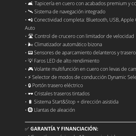
• 🛋️ Tapicería en cuero con acabados premium y cos
• 🛰️ Sistema de navegación integrado
• 📲 Conectividad completa: Bluetooth, USB, Apple 
Auto
• 🛣️ Control de crucero con limitador de velocidad
• 🌬️ Climatizador automático bizona
• 📟 Sensores de aparcamiento delanteros y trasero
• 💡 Faros LED de alto rendimiento
• 🎮 Volante multifunción en cuero con levas de ca
• ⚡ Selector de modos de conducción Dynamic Sel
• 🔒 Portón trasero eléctrico
• 🕶️ Cristales traseros tintados
• 🔋 Sistema Start&Stop + dirección asistida
• 🛞 Llantas de aleación
✅
GARANTÍA Y FINANCIACIÓN: