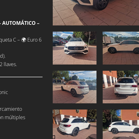
 – AUTOMÁTICO –
ueta C – 🌍 Euro 6
d).
 llaves.
onic
arcamiento
on múltiples