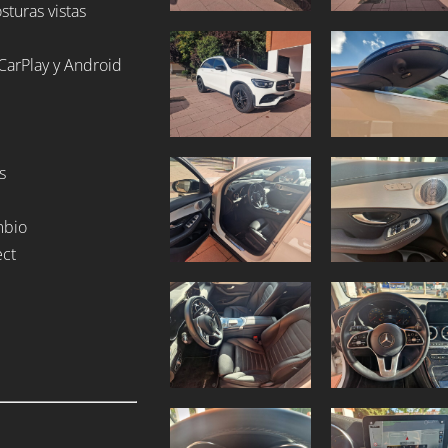
turas vistas
CarPlay y Android
s
mbio
ect