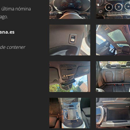
u última nómina
ago.
ana.es
ede contener