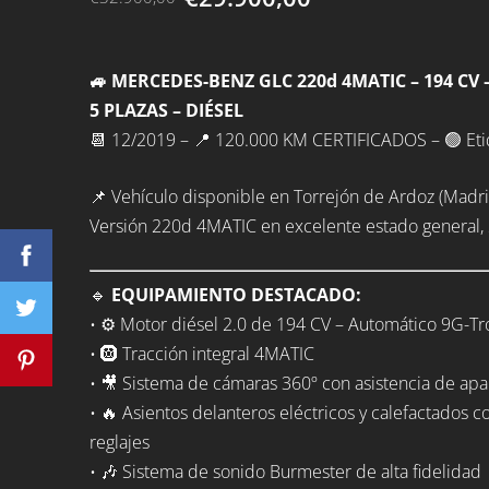
🚙 MERCEDES-BENZ GLC 220d 4MATIC – 194 CV
5 PLAZAS – DIÉSEL
📆 12/2019 – 📍 120.000 KM CERTIFICADOS – 🟢 Etiq
📌 Vehículo disponible en Torrejón de Ardoz (Madri
Versión 220d 4MATIC en excelente estado general, 2
🔹
EQUIPAMIENTO DESTACADO:
• ⚙️ Motor diésel 2.0 de 194 CV – Automático 9G-Tr
• 🛞 Tracción integral 4MATIC
• 🎥 Sistema de cámaras 360º con asistencia de ap
• 🔥 Asientos delanteros eléctricos y calefactados c
reglajes
• 🎶 Sistema de sonido Burmester de alta fidelidad