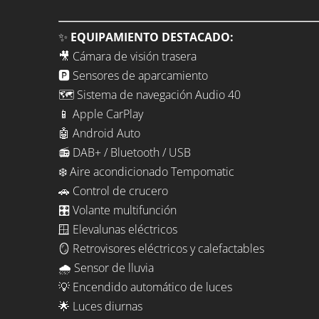
✨
EQUIPAMIENTO DESTACADO:
🎥 Cámara de visión trasera
🅿️ Sensores de aparcamiento
🗺️ Sistema de navegación Audio 40
📱 Apple CarPlay
🤖 Android Auto
📻 DAB+ / Bluetooth / USB
❄️ Aire acondicionado Tempomatic
🚗 Control de crucero
🎛️ Volante multifunción
🪟 Elevalunas eléctricos
🪞 Retrovisores eléctricos y calefactables
🌧️ Sensor de lluvia
💡 Encendido automático de luces
🌟 Luces diurnas