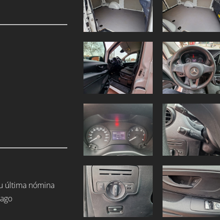
tu última nómina
pago