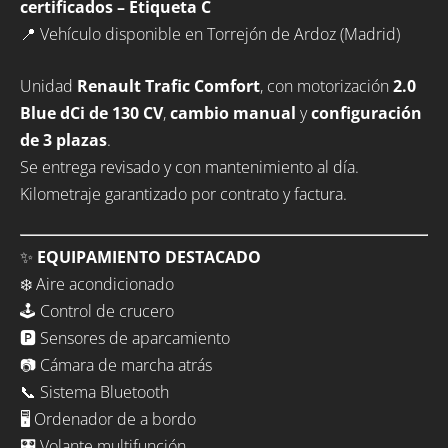
certificados – Etiqueta C
📍 Vehículo disponible en Torrejón de Ardoz (Madrid)
Unidad
Renault Trafic Comfort
, con motorización
2.0
Blue dCi de 130 CV
,
cambio manual
y
configuración
de 3 plazas
.
Se entrega revisado y con mantenimiento al día.
Kilometraje garantizado por contrato y factura.
✨
EQUIPAMIENTO DESTACADO
❄️ Aire acondicionado
🕹️ Control de crucero
🅿️ Sensores de aparcamiento
📷 Cámara de marcha atrás
📞 Sistema Bluetooth
🖥️ Ordenador de a bordo
🎛️ Volante multifunción