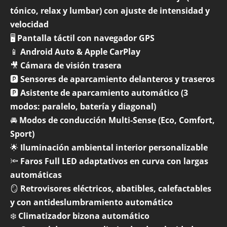
tónico, relax y lumbar) con ajuste de intensidad y
velocidad
🖥️
Pantalla táctil con navegador GPS
📱
Android Auto & Apple CarPlay
🎥
Cámara de visión trasera
🅿️
Sensores de aparcamiento delanteros y traseros
🅿️
Asistente de aparcamiento automático (3
modos: paralelo, batería y diagonal)
🚘
Modos de conducción Multi-Sense (Eco, Comfort,
Sport)
🌟
Iluminación ambiental interior personalizable
🔦
Faros Full LED adaptativos en curva con largas
automáticas
🪞
Retrovisores eléctricos, abatibles, calefactables
y con antideslumbramiento automático
❄️
Climatizador bizona automático