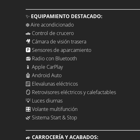
✨
EQUIPAMIENTO DESTACADO:
❄️ Aire acondicionado
🚗 Control de crucero
🎥 Cámara de visión trasera
🅿️ Sensores de aparcamiento
📻 Radio con Bluetooth
📱 Apple CarPlay
🤖 Android Auto
🪟 Elevalunas eléctricos
🪞 Retrovisores eléctricos y calefactables
💡 Luces diurnas
🎛️ Volante multifunción
🌿 Sistema Start & Stop
🚙
CARROCERÍA Y ACABADOS: