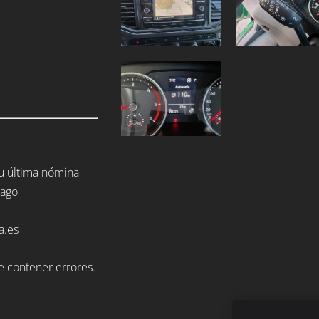
tu última nómina
pago
a.es
de contener errores.